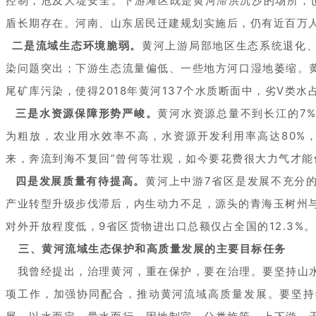
控制，危及大堤安全。下游滩区既是黄河滞洪沉沙的场所，也
盾长期存在。河南、山东居民迁建规划实施后，仍有近百万
二是流域生态环境脆弱。
黄河上游局部地区生态系统退化
染问题突出；下游生态流量偏低、一些地方河口湿地萎缩。
尾矿库污染，使得2018年黄河137个水质断面中，劣V类水占
三是水资源保障形势严峻。
黄河水资源总量不到长江的7
为粗放，农业用水效率不高，水资源开发利用率高达80%，
来，奔流到海不复回”曾何等壮观，如今要花费很大力气才能
四是发展质量有待提高。
黄河上中游7省区是发展不充分
产业转型升级步伐滞后，内生动力不足，源头的青海玉树州与
对外开放程度低，9省区货物进出口总额仅占全国的12.3%
三、黄河流域生态保护和高质量发展的主要目标任务
我曾经提出，治理黄河，重在保护，要在治理。要坚持山水
项工作，加强协同配合，推动黄河流域高质量发展。要坚持