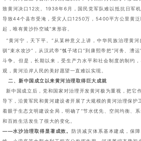
致黄河决口12次。1938年6月，国民党军队难以抵抗日
导致44个县市受淹，受灾人口1250万，5400平方公里
起，唯有黄沙扑空城”来形容。
“黄河宁，天下平。”从某种意义上讲，中华民族治理黄河
驯“束水攻沙”，从汉武帝“瓠子堵口”到康熙帝把“河务、漕
斗争。但是，长期以来，受生产力水平和社会制度的制约，
观，黄河沿岸人民的美好愿望一直难以实现。
二、新中国成立以来黄河治理取得巨大成就
新中国成立后，党和国家对治理开发黄河极为重视，把它作
导下，沿黄军民和黄河建设者开展了大规模的黄河治理保护
着眼于生态文明建设全局，明确了“节水优先、空间均衡、系
和百姓生活发生了很大的变化。
——水沙治理取得显著成效。
防洪减灾体系基本建成，保障