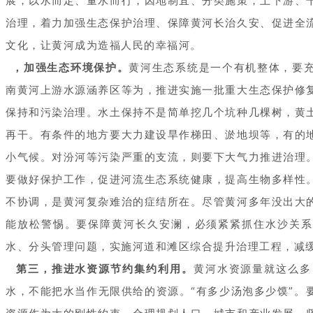
展，以水而定、量水而行，因地制宜、分类施策，上下游、
治理，着力加强生态保护治理、保障黄河长治久安、促进全
文化，让黄河成为造福人民的幸福河。
，加强生态环境保护。
黄河生态系统是一个有机整体，要
南黄河上游水源涵养区等为，推进实施一批重大生态保护修
保持和污染治理。水土保持不是简单挖几个坑种几棵树，黄
再干。有条件的地方要大力建设旱作梯田、淤地坝等，有的
小气候。对汾河等污染严重的支流，则要下大气力推进治理
要做好保护工作，促进河流生态系统健康，提高生物多样性
不协调，是黄河复杂难治的症结所在。尽管黄河多年没出大
能放松警惕。要保障黄河长久安澜，必须紧紧抓住水沙关系
水、分头管理问题，实施河道和滩区综合提升治理工程，减
第三，推进水资源节约集约利用。
黄河水资源量就这么多
水，不能把水当作无限供给的资源。“有多少汤泡多少馍”。