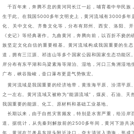
千百年来，奔腾不息的黄河同长江一起，哺育着中华民族，
生于此。在我国5000多年文明史上，黄河流域有3000多
化、关中文化、齐鲁文化等，分布有郑州、西安、洛阳、开
《史记》等经典著作。九曲黄河，奔腾向前，以百折不挠的
族坚定文化自信的重要根基。黄河流域构成我国重要的生态
道，拥有三江源、祁连山等多个国家公园和国家生态功能区
岸分布有东平湖和乌梁素海等湖泊、湿地，河口三角洲湿地
广布，峡谷险峻，壶口瀑布更是气势恢宏。
黄河流域是我国重要的经济地带，黄淮海平原、汾渭平原、
之一左右。黄河流域又被称为“能源流域”，煤炭、石油、天
我国重要的能源、化工、原材料和基础工业基地。
长期以来，由于自然灾害频发，特别是水害严重，给沿岸百
道。据统计，从先秦到解放前的2500多年间，黄河下游共决溢
年，黄河在兰考县东坝头附近决口，夺大清河入渤海，形成