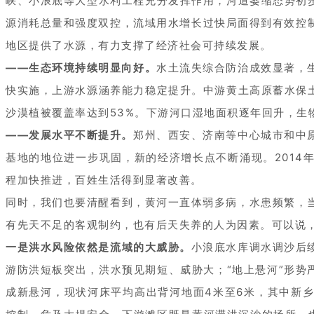
峡、小浪底等大型水利工程充分发挥作用，河道萎缩态势初步
源消耗总量和强度双控，流域用水增长过快局面得到有效控制
地区提供了水源，有力支撑了经济社会可持续发展。
——生态环境持续明显向好。
水土流失综合防治成效显著，
快实施，上游水源涵养能力稳定提升。中游黄土高原蓄水保土
沙漠植被覆盖率达到53%。下游河口湿地面积逐年回升，生
——发展水平不断提升。
郑州、西安、济南等中心城市和中
基地的地位进一步巩固，新的经济增长点不断涌现。2014年
程加快推进，百姓生活得到显著改善。
同时，我们也要清醒看到，黄河一直体弱多病，水患频繁，
有先天不足的客观制约，也有后天失养的人为因素。可以说
一是洪水风险依然是流域的大威胁。
小浪底水库调水调沙后
游防洪短板突出，洪水预见期短、威胁大；“地上悬河”形势
成新悬河，现状河床平均高出背河地面4米至6米，其中新乡